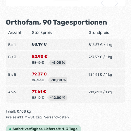
Orthofam, 90 Tagesportionen
Anzahl
Stückpreis
Grundpreis
88,19 €
Bis
1
816,57 € / 1 kg
82,90 €
Bis
3
767,59 € / 1 kg
88,19 €
-6,00 %
79,37 €
Bis
5
734,91 € / 1 kg
88,19 €
-10,00 %
77,61 €
Ab
6
718,61 € / 1 kg
88,19 €
-12,00 %
Inhalt:
0.108 kg
Preise inkl. MwSt. zzgl. Versandkosten
Sofort verfügbar, Lieferzeit: 1-3 Tage