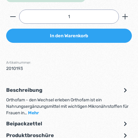
Produkt Anzahl: Gib den gewünschten Wert ein ode
In den Warenkorb
Artikelnummer:
2010193
Beschreibung
Orthofam - den Wechsel erleben Orthofam ist ein
Nahrungsergänzungsmittel mit wichtigen Mikronährstoffen für
Frauen in…
Mehr
Beipackzettel
Produktbroschüre