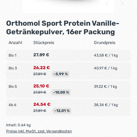
Orthomol Sport Protein Vanille-
Getränkepulver, 16er Packung
Anzahl
Stückpreis
Grundpreis
27,89 €
Bis
1
43,58 € / 1 kg
26,22 €
Bis
3
40,97 € / 1 kg
27,89 €
-5,99 %
25,10 €
Bis
5
39,22 € / 1 kg
27,89 €
-10,00 %
24,54 €
Ab
6
38,34 € / 1 kg
27,89 €
-12,01 %
Inhalt:
0.64 kg
Preise inkl. MwSt. zzgl. Versandkosten