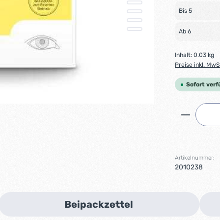
Bis
5
Ab
6
Inhalt:
0.03 kg
Preise inkl. MwS
Sofort verf
Produkt 
Artikelnummer:
2010238
Beipackzettel