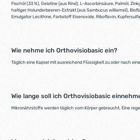
Fischöl (33 %), Gelatine (aus Rind), L-Ascorbinsäure, Palmöl, Z
haltiger Holunderbeeren-Extrakt (aus Sambucus williamsii), Biofla
Emulgator Lecithine, Farbstoff Eisenoxide, Riboflavin, Kupfersulf
Wie nehme ich Orthovisiobasic ein?
Täglich eine Kapsel mit ausreichend Flüssigkeit zu oder nach ei
Wie lange soll ich Orthovisiobasic einnehm
Mikronährstoffe werden täglich vom Körper gebraucht. Eine reg