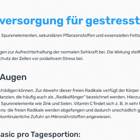
sversorgung für gestress
, Spurenelementen, sekundären Pflanzenstoffen und essenziellen Fett
gen zur Aufrechterhaltung der normalen Sehkraft bei. Die Wirkung stel
chutz der Zellen vor oxidativem Stress bei.
 Augen
chädigen können. Zur Abwehr dieser freien Radikale verfügt der Körpe
nzien, die häufig auch als „Radikalfänger" bezeichnet werden. Hierzu 
Spurenelemente wie Zink und Selen. Vitamin C findet sich z. B. in sehr 
xidans: die freien Radikale werden abgefangen und dadurch unschädli
e kontinuierliche Zufuhr an Mikronährstoffen angewiesen.
sic pro Tagesportion: