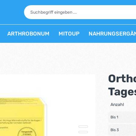
ARTHROBONUM
MITOUP
NAHRUNGSERGÄ
Ortho
Tage
Anzahl
Bis
1
Bis
3