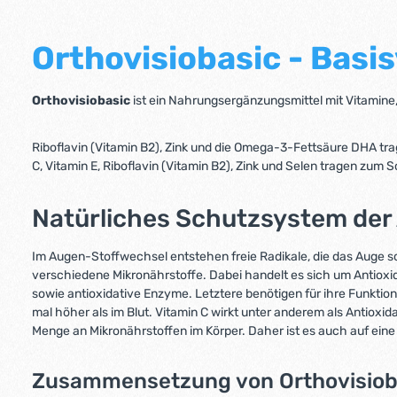
Orthovisiobasic - Basi
Orthovisiobasic
ist ein Nahrungsergänzungsmittel mit Vitamine
Riboflavin (Vitamin B2), Zink und die Omega-3-Fettsäure DHA tra
C, Vitamin E, Riboflavin (Vitamin B2), Zink und Selen tragen zum S
Natürliches Schutzsystem der
Im Augen-Stoffwechsel entstehen freie Radikale, die das Auge s
verschiedene Mikronährstoffe. Dabei handelt es sich um Antioxida
sowie antioxidative Enzyme. Letztere benötigen für ihre Funktion 
mal höher als im Blut. Vitamin C wirkt unter anderem als Antio
Menge an Mikronährstoffen im Körper. Daher ist es auch auf ein
Zusammensetzung von Orthovisioba