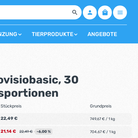
Warenkorb enth
NZUNG
TIERPRODUKTE
ANGEBOTE
visiobasic, 30
sportionen
Stückpreis
Grundpreis
22,49 €
749,67 € / 1 kg
21,14 €
-6,00 %
22,49 €
704,67 € / 1 kg