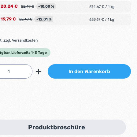
20,24 €
-10,00 %
22,49 €
674,67 € / 1 kg
19,79 €
-12,01 %
22,49 €
659,67 € / 1 kg
t. zzgl. Versandkosten
ügbar, Lieferzeit: 1-3 Tage
Anzahl: Gib den gewünschten Wert ein od
In den Warenkorb
Produktbroschüre