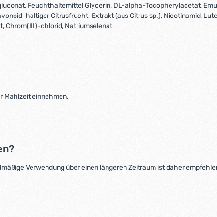
inkgluconat, Feuchthaltemittel Glycerin, DL-alpha-Tocopherylacetat, E
vonoid-haltiger Citrusfrucht-Extrakt (aus Citrus sp.), Nicotinamid, Lu
at, Chrom(III)-chlorid, Natriumselenat
ner Mahlzeit einnehmen.
en?
elmäßige Verwendung über einen längeren Zeitraum ist daher empfehle