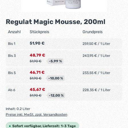
Regulat Magic Mousse, 200ml
Anzahl
Stückpreis
Grundpreis
51,90 €
Bis
1
259,50 € / 1 Liter
48,79 €
Bis
3
243,95 € / 1 Liter
51,90 €
-5,99 %
46,71 €
Bis
5
233,55 € / 1 Liter
51,90 €
-10,00 %
45,67 €
Ab
6
228,35 € / 1 Liter
51,90 €
-12,00 %
Inhalt:
0.2 Liter
Preise inkl. MwSt. zzgl. Versandkosten
Sofort verfügbar, Lieferzeit: 1-3 Tage