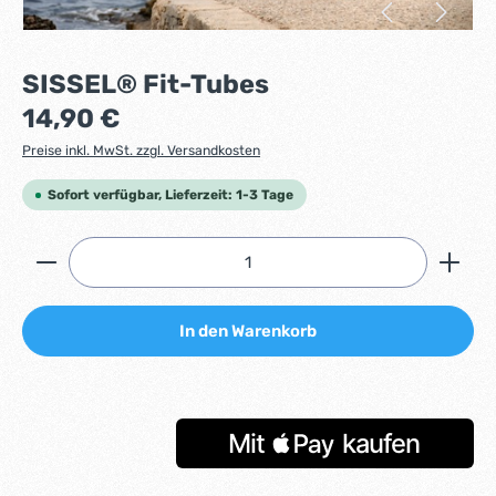
SISSEL® Fit-Tubes
Regulärer Preis:
14,90 €
Preise inkl. MwSt. zzgl. Versandkosten
Sofort verfügbar, Lieferzeit: 1-3 Tage
Produkt Anzahl: Gib den gewünschten Wert ein ode
In den Warenkorb