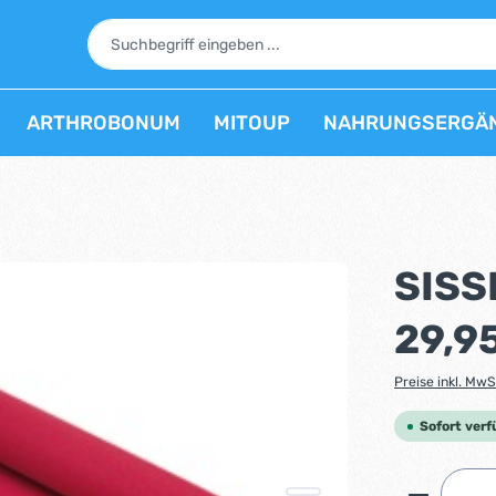
ARTHROBONUM
MITOUP
NAHRUNGSERGÄ
SISS
Regulärer Prei
29,9
Preise inkl. MwS
Sofort verf
Produkt 