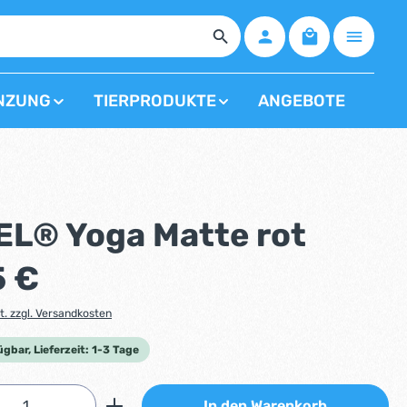
Warenkorb enth
NZUNG
TIERPRODUKTE
ANGEBOTE
EL® Yoga Matte rot
s:
5 €
t. zzgl. Versandkosten
ügbar, Lieferzeit: 1-3 Tage
Anzahl: Gib den gewünschten Wert ein od
In den Warenkorb